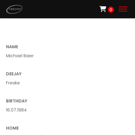
0
NAME
Michael Baier
DEEJAY
Freake
B
IRTHDAY
16.07.1984
H
OME