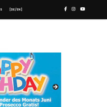
S
[DE/EN]