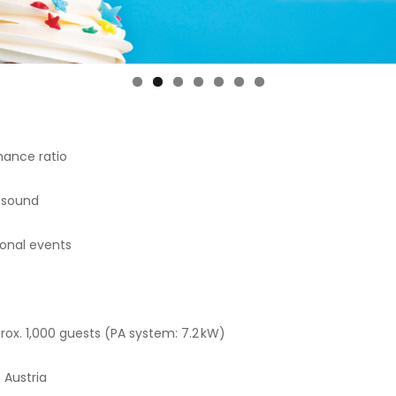
mance ratio
y sound
ional events
ox. 1,000 guests (PA system: 7.2 kW)
 Austria