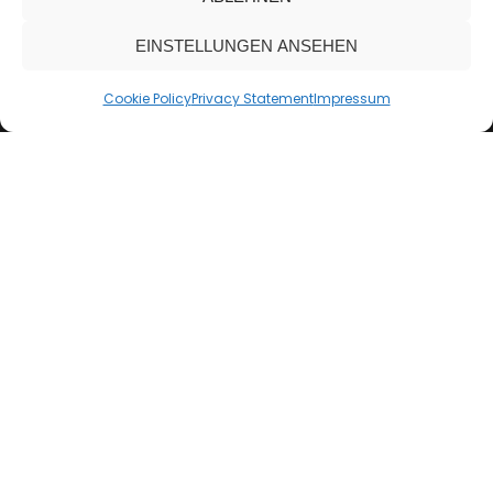
EINSTELLUNGEN ANSEHEN
Cookie Policy
Privacy Statement
Impressum
Welcome to
Freake Entertainment
– the sound of the
night.
Since the rise of DJ culture in the 1970s, one thing has
never changed: music is more than sound – it’s emotion,
energy, and passion.
Freake Entertainment represents electronic, commercial
music that connects people and turns every night into an
experience. Whether club, event, or festival – DJ Freake